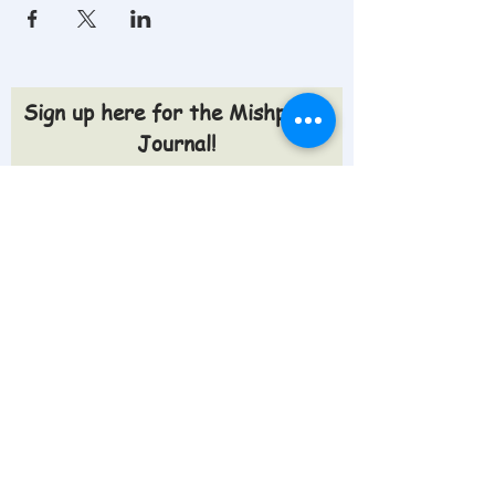
Sign up here for the Mishpoche
Journal!
A weekly newsletter with updates,
articles and fun facts within the Jewish
community.
Sign up >