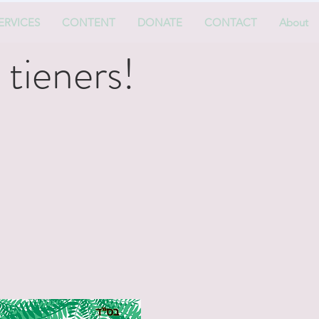
ERVICES
CONTENT
DONATE
CONTACT
About
 tieners!