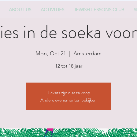
ABOUT US
ACTIVITIES
JEWISH LESSONS CLUB
S
s in de soeka voor
Mon, Oct 21
  |  
Amsterdam
12 tot 18 jaar
Tickets zijn niet te koop
Andere evenementen bekijken