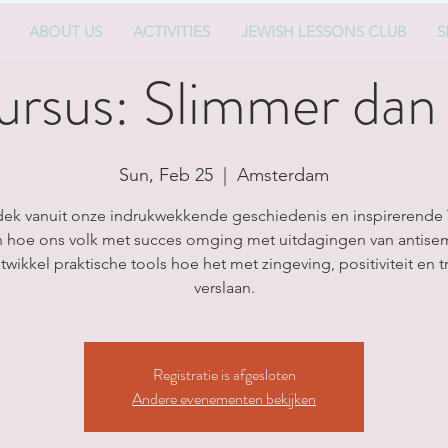
ABOUT US
ACTIVITIES
JEWISH LESSONS CLUB
S
ursus: Slimmer dan 
Sun, Feb 25
  |  
Amsterdam
ek vanuit onze indrukwekkende geschiedenis en inspirerende 
n hoe ons volk met succes omging met uitdagingen van antise
twikkel praktische tools hoe het met zingeving, positiviteit en tr
verslaan.
Registratie is afgesloten
Andere evenementen bekijken