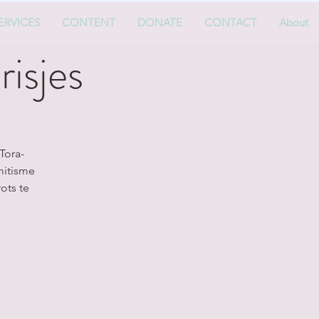
ERVICES
CONTENT
DONATE
CONTACT
About
risjes
Tora-
mitisme
ots te