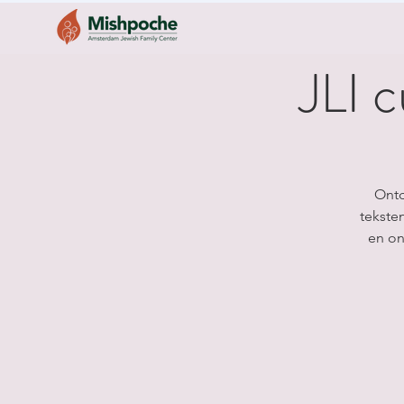
JLI c
Ontd
tekste
en on