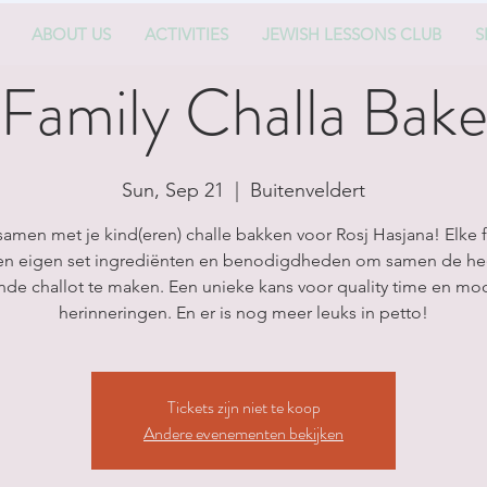
ABOUT US
ACTIVITIES
JEWISH LESSONS CLUB
S
Family Challa Bak
Sun, Sep 21
  |  
Buitenveldert
amen met je kind(eren) challe bakken voor Rosj Hasjana! Elke f
een eigen set ingrediënten en benodigdheden om samen de hee
nde challot te maken. Een unieke kans voor quality time en mo
herinneringen. En er is nog meer leuks in petto!
Tickets zijn niet te koop
Andere evenementen bekijken