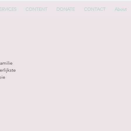
ERVICES
CONTENT
DONATE
CONTACT
About
e
amilie
rlijkste
oie