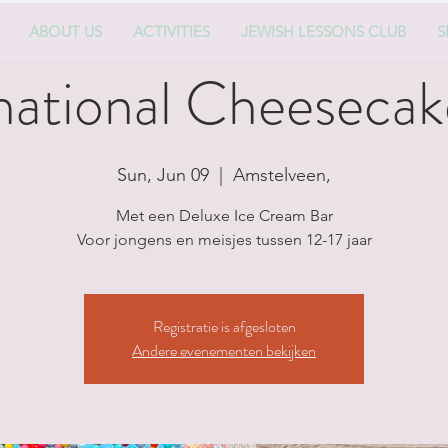
ABOUT US
ACTIVITIES
JEWISH LESSONS CLUB
S
national Cheesecak
Sun, Jun 09
  |  
Amstelveen,
Met een Deluxe Ice Cream Bar
Voor jongens en meisjes tussen 12-17 jaar
Registratie is afgesloten
Andere evenementen bekijken