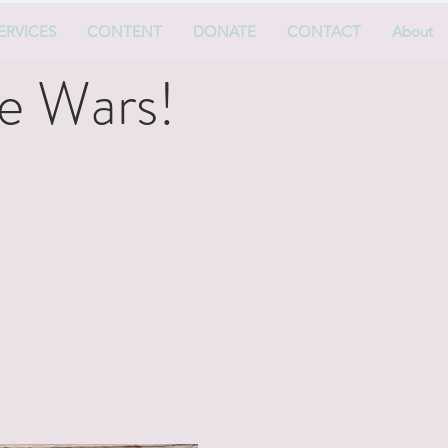
ERVICES
CONTENT
DONATE
CONTACT
About
e Wars!