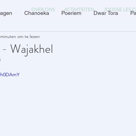
OVER ONS
ACTIVITEITEN
JOODSE LES C
dagen
Chanoeka
Poeriem
Dwar Tora
Pa
 minuten om te lezen
 - Wajakhel
5
qrh0DAmY