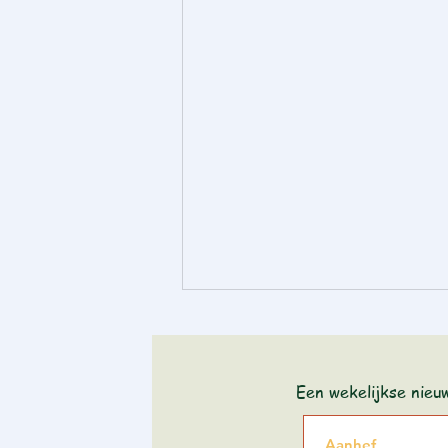
Een wekelijkse nieu
Dwar Tora - Bereesjiet