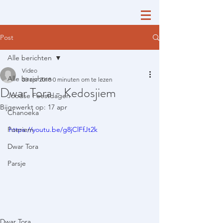
Post
Alle berichten
Video
Alle berichten
30 apr 2018
0 minuten om te lezen
Dwar Tora - Kedosjiem
Joodse Feestdagen
Bijgewerkt op:
17 apr
Chanoeka
Poeriem
https://youtu.be/g8jClFfJt2k
Dwar Tora
Parsje
Dwar Tora