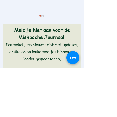
Meld je hier aan voor de
Mishpoche Journaal!
Een wekelijkse nieuwsbrief met updates,
Dwar Tora - Noach
Dwar Tora - Lech 
artikelen en leuke weetjes binnen de
joodse gemeenschap.
Aanmelden >