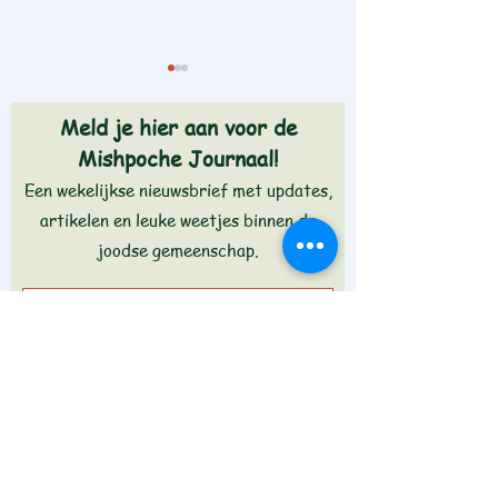
Meld je hier aan voor de
Mishpoche Journaal!
Een wekelijkse nieuwsbrief met updates,
Dwar Tora - Noach
Dwar Tora - Lech 
artikelen en leuke weetjes binnen de
joodse gemeenschap.
Aanmelden >