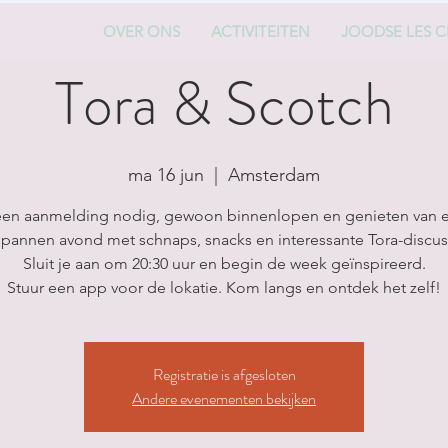
OVER ONS
ACTIVITEITEN
JOODSE LES C
Tora & Scotch
ma 16 jun
  |  
Amsterdam
en aanmelding nodig, gewoon binnenlopen en genieten van 
pannen avond met schnaps, snacks en interessante Tora-discus
Sluit je aan om 20:30 uur en begin de week geïnspireerd.
Stuur een app voor de lokatie. Kom langs en ontdek het zelf!
Registratie is afgesloten
Andere evenementen bekijken