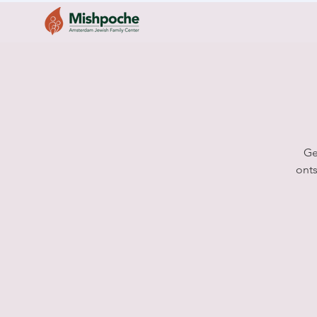
Ge
onts