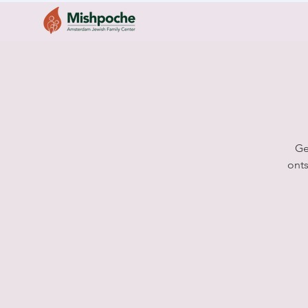
Ge
onts