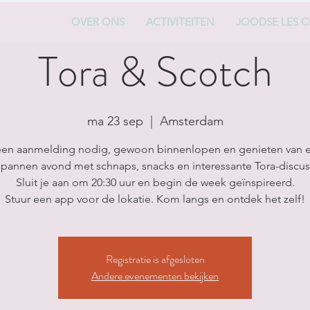
OVER ONS
ACTIVITEITEN
JOODSE LES C
Tora & Scotch
ma 23 sep
  |  
Amsterdam
en aanmelding nodig, gewoon binnenlopen en genieten van 
pannen avond met schnaps, snacks en interessante Tora-discus
Sluit je aan om 20:30 uur en begin de week geïnspireerd.
Stuur een app voor de lokatie. Kom langs en ontdek het zelf!
Registratie is afgesloten
Andere evenementen bekijken