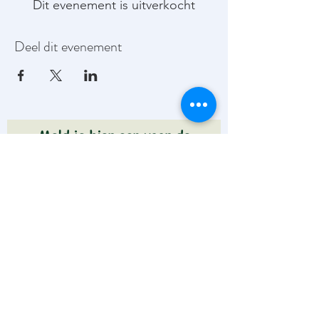
Dit evenement is uitverkocht
Deel dit evenement
Meld je hier aan voor de
Mishpoche Journaal!
Een wekelijkse nieuwsbrief met updates,
artikelen en leuke weetjes binnen de
joodse gemeenschap.