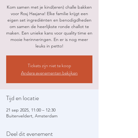
Kom samen met je kind(eren) challe bakken
voor Rosj Hasjana! Elke familie krijgt een
eigen set ingrediënten en benodigdheden
om samen de heerlijkste ronde challot te
maken. Een unieke kans voor quality time en
mooie herinneringen. En er is nog meer
leuks in petto!
Tickets zijn niet te koop
Andere evenementen bekijken
Tijd en locatie
21 sep 2025, 11:00 – 12:30
Buitenveldert, Amsterdam
Deel dit evenement