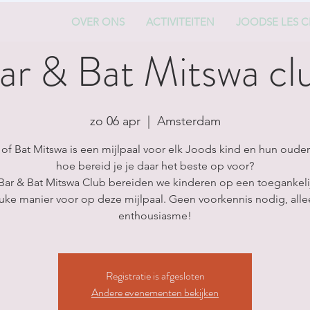
OVER ONS
ACTIVITEITEN
JOODSE LES C
ar & Bat Mitswa cl
zo 06 apr
  |  
Amsterdam
 of Bat Mitswa is een mijlpaal voor elk Joods kind en hun ouder
hoe bereid je je daar het beste op voor?
 Bar & Bat Mitswa Club bereiden we kinderen op een toegankeli
uke manier voor op deze mijlpaal. Geen voorkennis nodig, all
enthousiasme!
Registratie is afgesloten
Andere evenementen bekijken