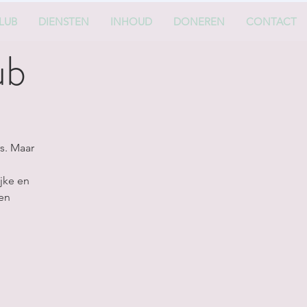
LUB
DIENSTEN
INHOUD
DONEREN
CONTACT
ub
s. Maar
jke en
een