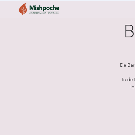
B
De Bar
In de
le