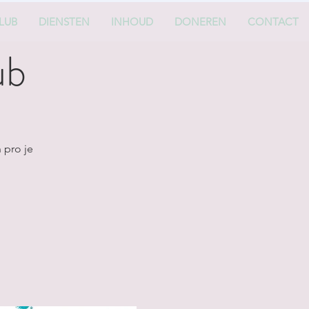
LUB
DIENSTEN
INHOUD
DONEREN
CONTACT
ub
 pro je