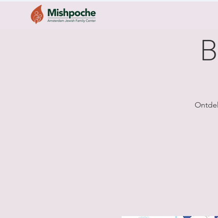
B
Ontdek