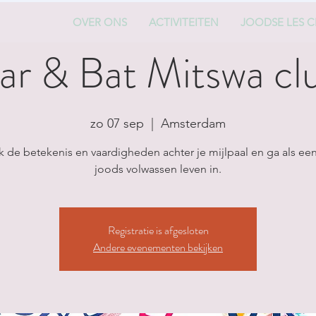
OVER ONS
ACTIVITEITEN
JOODSE LES C
ar & Bat Mitswa cl
zo 07 sep
  |  
Amsterdam
 de betekenis en vaardigheden achter je mijlpaal en ga als een
joods volwassen leven in.
Registratie is afgesloten
Andere evenementen bekijken