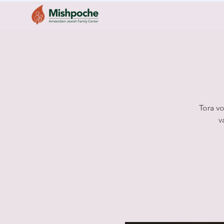
Tora v
v