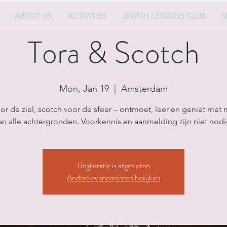
ABOUT US
ACTIVITIES
JEWISH LESSONS CLUB
S
Tora & Scotch
Mon, Jan 19
  |  
Amsterdam
oor de ziel, scotch voor de sfeer – ontmoet, leer en geniet met
an alle achtergronden. Voorkennis en aanmelding zijn niet nodi
Registratie is afgesloten
Andere evenementen bekijken