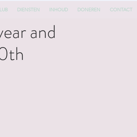
LUB
DIENSTEN
INHOUD
DONEREN
CONTACT
year and
30th