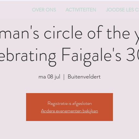
OVER ONS
ACTIVITEITEN
JOODSE LES C
man's circle of the 
ebrating Faigale's 
ma 08 jul
  |  
Buitenveldert
Registratie is afgesloten
Andere evenementen bekijken